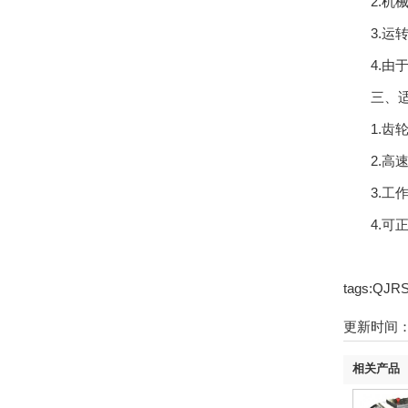
2.机械傅
3.运转
4.由于采
三、适
1.齿轮圆
2.高速轴
3.工作环
4.可正
tags:
更新时间：21
相关产品