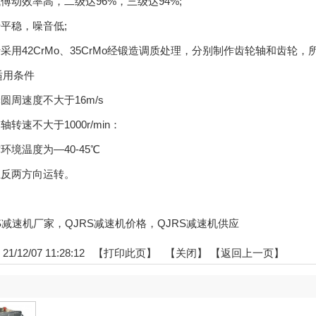
动效率高，二级达96%，三级达94%;
平稳，噪音低;
用42CrMo、35CrMo经锻造调质处理，分别制作齿轮轴和齿轮，
用条件
周速度不大于16m/s
转速不大于1000r/min：
境温度为—40-45℃
反两方向运转。
QJRS减速机厂家，QJRS减速机价格，QJRS减速机供应
/12/07 11:28:12 【
打印此页
】 【
关闭
】
【返回上一页】