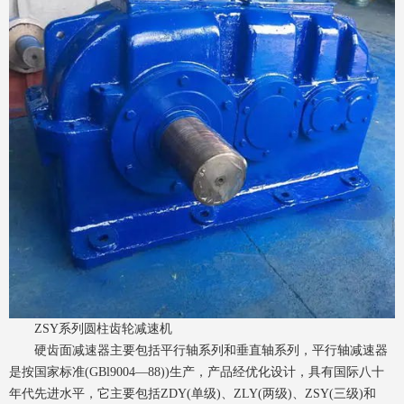
ZSY系列圆柱齿轮减速机
硬齿面减速器主要包括平行轴系列和垂直轴系列，平行轴减速器
是按国家标准(GBl9004—88))生产，产品经优化设计，具有国际八十
年代先进水平，它主要包括ZDY(单级)、ZLY(两级)、ZSY(三级)和