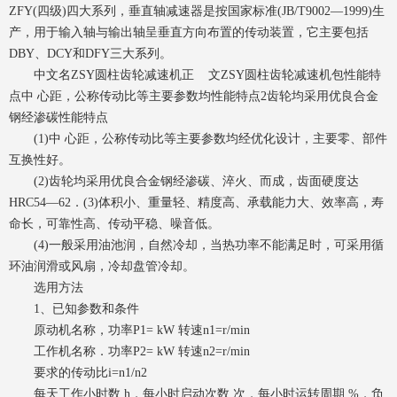
ZFY(四级)四大系列，垂直轴减速器是按国家标准(JB/T9002—1999)生
产，用于输入轴与输出轴呈垂直方向布置的传动装置，它主要包括
DBY、DCY和DFY三大系列。
中文名ZSY圆柱齿轮减速机正 文ZSY圆柱齿轮减速机包性能特
点中 心距，公称传动比等主要参数均性能特点2齿轮均采用优良合金
钢经渗碳性能特点
(1)中 心距，公称传动比等主要参数均经优化设计，主要零、部件
互换性好。
(2)齿轮均采用优良合金钢经渗碳、淬火、而成，齿面硬度达
HRC54—62．(3)体积小、重量轻、精度高、承载能力大、效率高，寿
命长，可靠性高、传动平稳、噪音低。
(4)一般采用油池润，自然冷却，当热功率不能满足时，可采用循
环油润滑或风扇，冷却盘管冷却。
选用方法
1、已知参数和条件
原动机名称，功率P1= kW 转速n1=r/min
工作机名称．功率P2= kW 转速n2=r/min
要求的传动比i=n1/n2
每天工作小时数 h，每小时启动次数 次，每小时运转周期 %，负