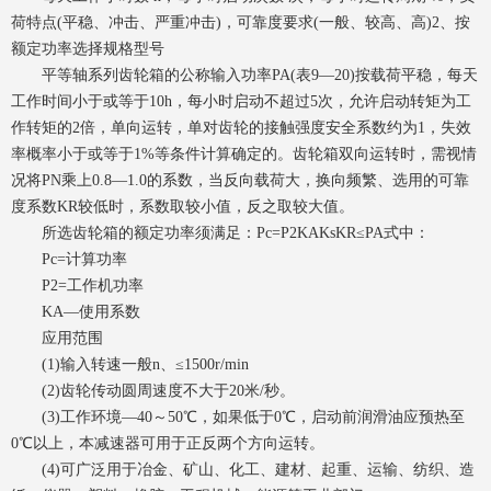
荷特点(平稳、冲击、严重冲击)，可靠度要求(一般、较高、高)2、按
额定功率选择规格型号
平等轴系列齿轮箱的公称输入功率PA(表9—20)按载荷平稳，每天
工作时间小于或等于10h，每小时启动不超过5次，允许启动转矩为工
作转矩的2倍，单向运转，单对齿轮的接触强度安全系数约为1，失效
率概率小于或等于1%等条件计算确定的。齿轮箱双向运转时，需视情
况将PN乘上0.8—1.0的系数，当反向载荷大，换向频繁、选用的可靠
度系数KR较低时，系数取较小值，反之取较大值。
所选齿轮箱的额定功率须满足：Pc=P2KAKsKR≤PA式中：
Pc=计算功率
P2=工作机功率
KA—使用系数
应用范围
(1)输入转速一般n、≤1500r/min
(2)齿轮传动圆周速度不大于20米/秒。
(3)工作环境—40～50℃，如果低于0℃，启动前润滑油应预热至
0℃以上，本减速器可用于正反两个方向运转。
(4)可广泛用于冶金、矿山、化工、建材、起重、运输、纺织、造