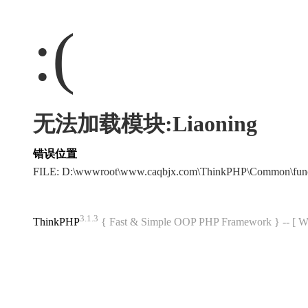
:(
无法加载模块:Liaoning
错误位置
FILE: D:\wwwroot\www.caqbjx.com\ThinkPHP\Common\fun
3.1.3
ThinkPHP
{ Fast & Simple OOP PHP Framework } -- 