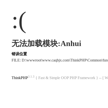
:(
无法加载模块:Anhui
错误位置
FILE: D:\wwwroot\www.caqbjx.com\ThinkPHP\Common\fun
3.1.3
ThinkPHP
{ Fast & Simple OOP PHP Framework } -- 