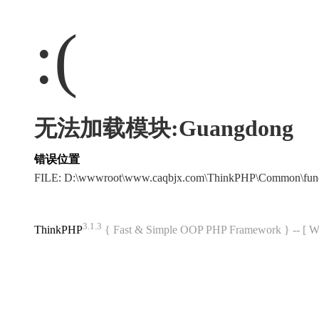
:(
无法加载模块:Guangdong
错误位置
FILE: D:\wwwroot\www.caqbjx.com\ThinkPHP\Common\fun
3.1.3
ThinkPHP
{ Fast & Simple OOP PHP Framework } -- 